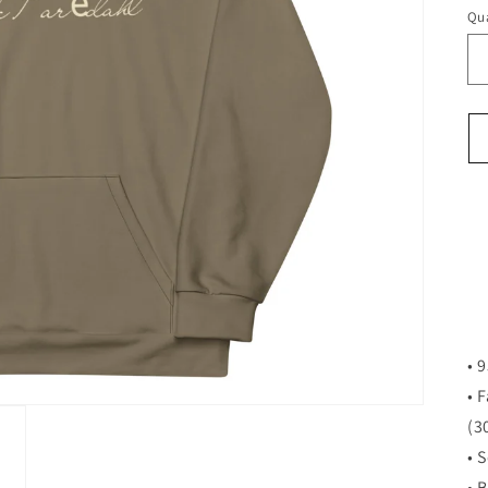
Qua
• 
• 
(3
• 
• 