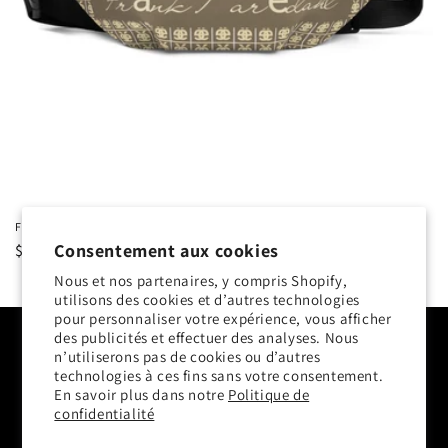
n
:
Fanny Pack Fränk Parédahl
Consentement aux cookies
Prix
$50.00 USD
habituel
Nous et nos partenaires, y compris Shopify,
utilisons des cookies et d’autres technologies
Subscribe to our emails
pour personnaliser votre expérience, vous afficher
des publicités et effectuer des analyses. Nous
n’utiliserons pas de cookies ou d’autres
E-mail
technologies à ces fins sans votre consentement.
En savoir plus dans notre
Politique de
confidentialité
Facebook