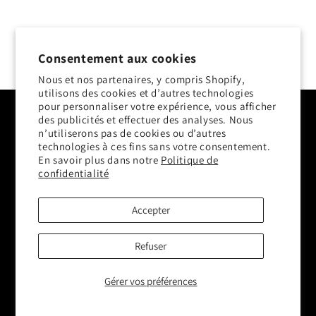
n
:
Consentement aux cookies
Nous et nos partenaires, y compris Shopify,
utilisons des cookies et d’autres technologies
Subscribe to our emails
pour personnaliser votre expérience, vous afficher
des publicités et effectuer des analyses. Nous
n’utiliserons pas de cookies ou d’autres
E-mail
technologies à ces fins sans votre consentement.
En savoir plus dans notre
Politique de
confidentialité
Facebook
Accepter
Moyens
de
Refuser
paiement
Gérer vos préférences
© 2026,
The House of Fränk Parédahl
Politique de remboursement
Coordonnées
Préférences en matière de cookies