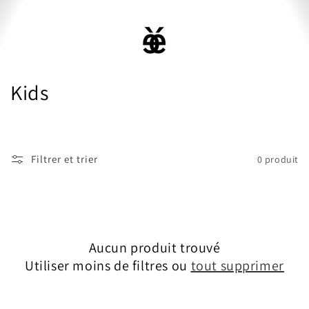
ET
PASSER
AU
Panier
CONTENU
C
Kids
o
l
Filtrer et trier
0 produit
l
e
c
Aucun produit trouvé
t
Utiliser moins de filtres ou
tout supprimer
i
o